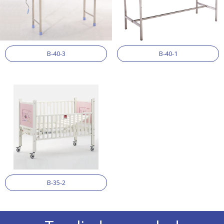
B-40-3
B-40-1
B-35-2