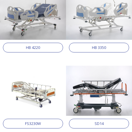
HB 4220
HB 3350
FS3230W
SD14