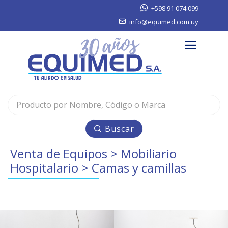
+598 91 074 099
info@equimed.com.uy
Buscar
Venta de Equipos
>
Mobiliario
Hospitalario
> Camas y camillas