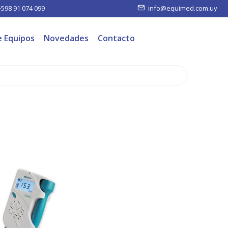
+598 91 074 099
info@equimed.com.uy
e Equipos
Novedades
Contacto