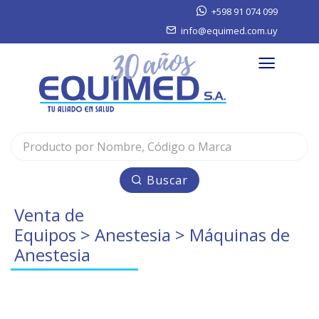
+598 91 074 099
info@equimed.com.uy
Buscar
Venta de
Equipos
>
Anestesia
> Máquinas de
Anestesia