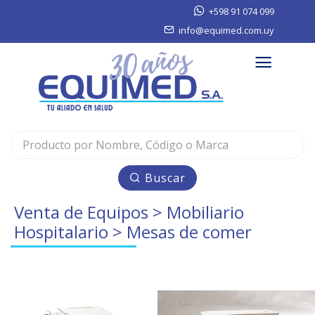
+598 91 074 099
info@equimed.com.uy
Buscar
Venta de Equipos
>
Mobiliario
Hospitalario
> Mesas de comer