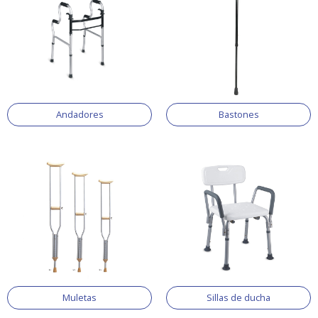
Andadores
Bastones
Muletas
Sillas de ducha