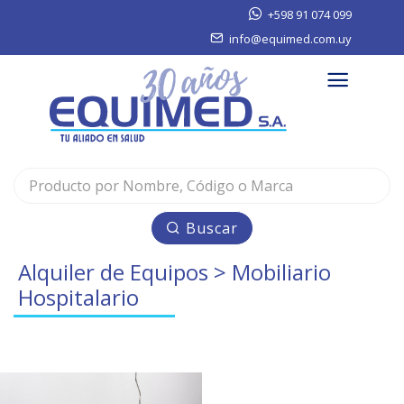
+598 91 074 099
info@equimed.com.uy
Buscar
Alquiler de Equipos
> Mobiliario
Hospitalario