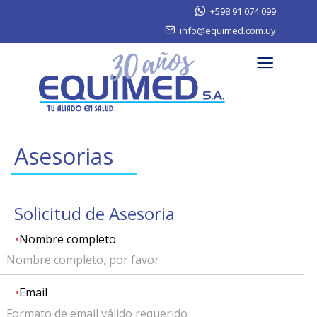
+598 91 074 099
info@equimed.com.uy
Asesorias
Solicitud de Asesoria
•
Nombre completo
•
Email