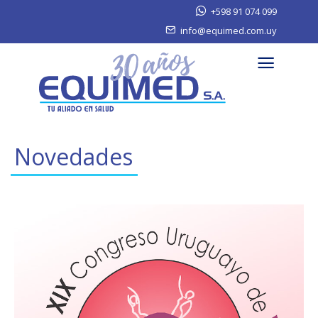
+598 91 074 099
info@equimed.com.uy
Novedades