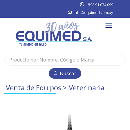
+598 91 074 099
info@equimed.com.uy
Buscar
Venta de Equipos
>
Veterinaria