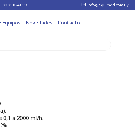
+598 91 074 099
info@equimed.com.uy
e Equipos
Novedades
Contacto
'.

).

e 0,1 a 2000 ml/h.

2%.
