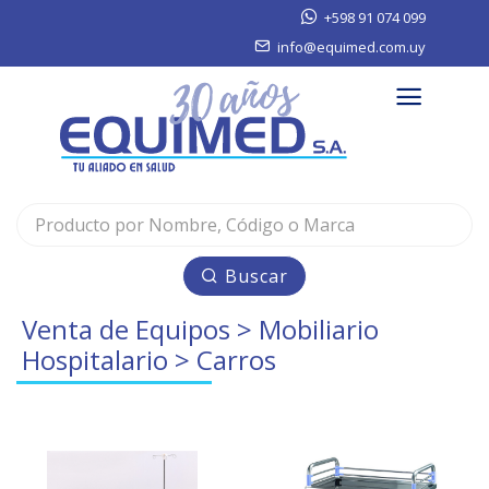
+598 91 074 099
info@equimed.com.uy
Buscar
Venta de Equipos
>
Mobiliario
Hospitalario
> Carros