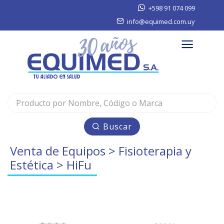
+598 91 074 099
info@equimed.com.uy
Buscar
Venta de Equipos
>
Fisioterapia y
Estética
> HiFu