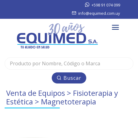
+598 91 074 099
info@equimed.com.uy
Buscar
Venta de Equipos
>
Fisioterapia y
Estética
> Magnetoterapia