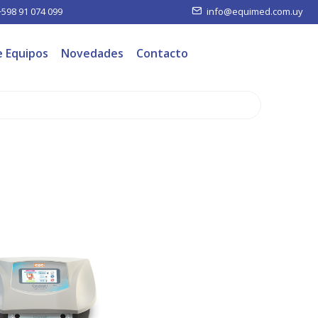
+598 91 074 099
info@equimed.com.uy
e Equipos
Novedades
Contacto