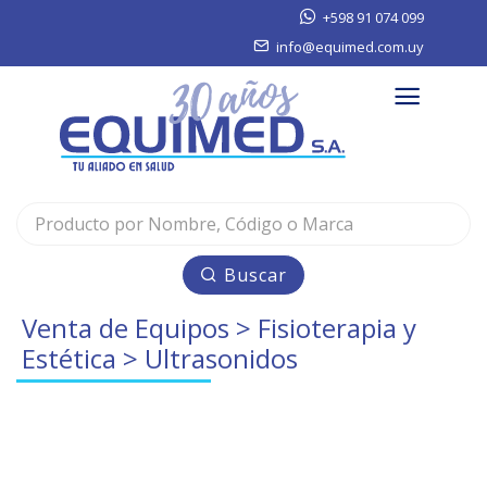
+598 91 074 099
info@equimed.com.uy
Buscar
Venta de Equipos
>
Fisioterapia y
Estética
> Ultrasonidos